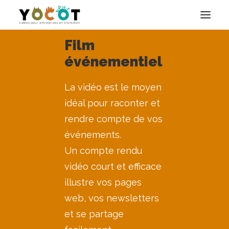
Film
Accueil
événementiel
Je réalise vos films
La vidéo est le moyen
Les techniques maîtrisées
idéal pour raconter et
Découvrez mes projets
rendre compte de vos
Qui suis-je ?
événements.
Contact
Un compte rendu
vidéo court et efficace
illustre vos pages
web, vos newsletters
et se partage